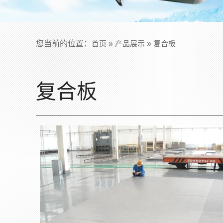
您当前的位置：
首页
»
产品展示
»
复合板
复合板