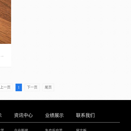
上一页
1
下一页
尾页
示
资讯中心
业绩展示
联系我们
应釜
企业新闻
生产反应釜
留言板