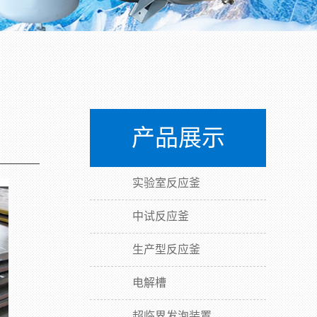
产品展示
实验室反应釜
中试反应釜
生产型反应釜
电解槽
超临界发泡装置