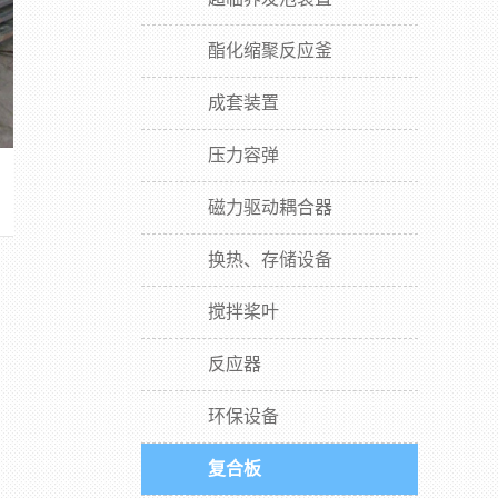
酯化缩聚反应釜
成套装置
压力容弹
磁力驱动耦合器
换热、存储设备
搅拌桨叶
反应器
环保设备
复合板