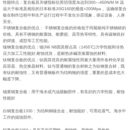
性能特点：复合板其关键指标抗剪切强度Jb达到300—450N/M M 远
远大于标准及相应的日本标准JiSG160的规值>200Mpa 。这确保复合
板在制作过程中和生产运行过程中不发生分层现象，保证设备、人身
安全。
不锈钢复合板的优点： 不锈钢复合板的价格低于同规格纯不锈钢材的
价格。具有不锈钢的耐腐蚀、耐磨损、高导热等特性。具有碳钢良好
的焊接、成型等工艺性能。
镍钢复合板的优点：镍(N6 N8因其熔点高（1455℃)力学性能和冷热
压力加工工性能好;耐蚀优良，是耐热浓碱溶液腐蚀的材料;
钛钢复合板的优点：钛因其优良的耐腐蚀性而被大量用作各种化学反
应容器、热交换器材料。钛与普通钢的复合材称之为钛钢复合材，既
有钛的耐蚀性，又有普通钢板作为结构物的强度，重要的是成本也大
幅度下降。
锡黄铜复合板：用于海水或汽油接触部件，有良好的力学性能，耐蚀
性能好
白铜复合板1330：为结构铜镍合金，耐蚀能好，可用在蒸气、海水中
工作的搞蚀部件。